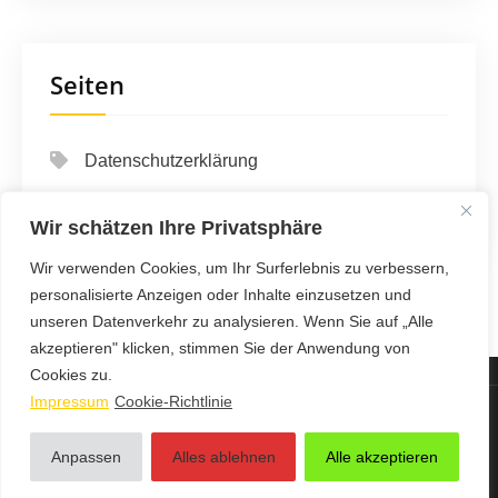
Seiten
Datenschutzerklärung
Impressum
Wir schätzen Ihre Privatsphäre
Wir verwenden Cookies, um Ihr Surferlebnis zu verbessern,
personalisierte Anzeigen oder Inhalte einzusetzen und
unseren Datenverkehr zu analysieren. Wenn Sie auf „Alle
akzeptieren" klicken, stimmen Sie der Anwendung von
Cookies zu.
Impressum
Cookie-Richtlinie
123 Auto & Verkehr Info - Proudly Powered by WordPress
Anpassen
Alles ablehnen
Alle akzeptieren
Theme by Grace Themes