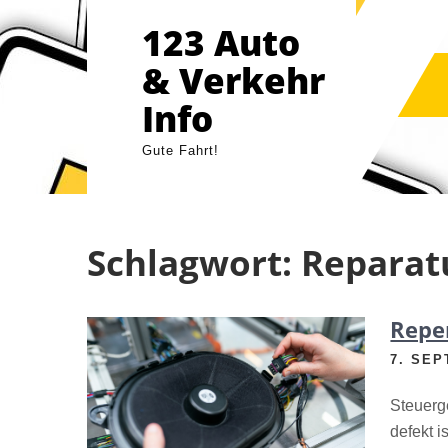
Skip
123 Auto
to
content
& Verkehr
Info
Gute Fahrt!
Schlagwort:
Reparat
Repe
7. SEP
Steuerge
defekt is