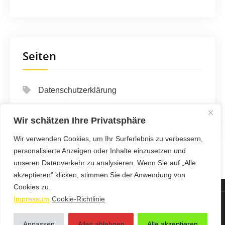
Seiten
Datenschutzerklärung
Impressum
Wir schätzen Ihre Privatsphäre
Wir verwenden Cookies, um Ihr Surferlebnis zu verbessern,
personalisierte Anzeigen oder Inhalte einzusetzen und
unseren Datenverkehr zu analysieren. Wenn Sie auf „Alle
akzeptieren" klicken, stimmen Sie der Anwendung von
Cookies zu.
Impressum
Cookie-Richtlinie
123 Auto & Verkehr Info - Proudly Powered by WordPress
Anpassen
Alles ablehnen
Alle akzeptieren