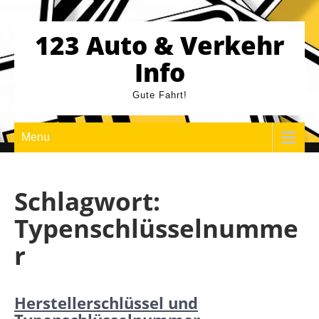
Skip
to
123 Auto & Verkehr
content
Info
Gute Fahrt!
Menu
Schlagwort:
Typenschlüsselnumme
r
Herstellerschlüssel und