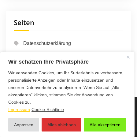
Seiten
Datenschutzerklärung
Impressum
Wir schätzen Ihre Privatsphäre
Wir verwenden Cookies, um Ihr Surferlebnis zu verbessern,
personalisierte Anzeigen oder Inhalte einzusetzen und
unseren Datenverkehr zu analysieren. Wenn Sie auf „Alle
akzeptieren" klicken, stimmen Sie der Anwendung von
Cookies zu.
Impressum
Cookie-Richtlinie
123 Auto & Verkehr Info - Proudly Powered by WordPress
Anpassen
Alles ablehnen
Alle akzeptieren
Theme by Grace Themes