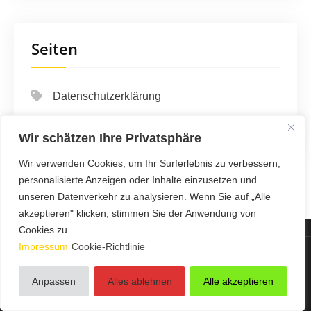
Seiten
Datenschutzerklärung
Impressum
Wir schätzen Ihre Privatsphäre
Wir verwenden Cookies, um Ihr Surferlebnis zu verbessern,
personalisierte Anzeigen oder Inhalte einzusetzen und
unseren Datenverkehr zu analysieren. Wenn Sie auf „Alle
akzeptieren" klicken, stimmen Sie der Anwendung von
Cookies zu.
Impressum
Cookie-Richtlinie
123 Auto & Verkehr Info - Proudly Powered by WordPress
Anpassen
Alles ablehnen
Alle akzeptieren
Theme by Grace Themes