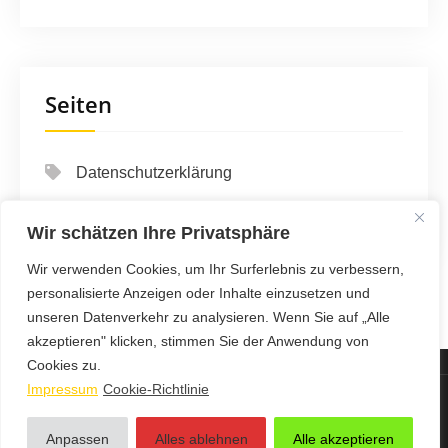
Seiten
Datenschutzerklärung
Impressum
Wir schätzen Ihre Privatsphäre
Wir verwenden Cookies, um Ihr Surferlebnis zu verbessern,
personalisierte Anzeigen oder Inhalte einzusetzen und
unseren Datenverkehr zu analysieren. Wenn Sie auf „Alle
akzeptieren" klicken, stimmen Sie der Anwendung von
Cookies zu.
Impressum
Cookie-Richtlinie
123 Auto & Verkehr Info - Proudly Powered by WordPress
Anpassen
Alles ablehnen
Alle akzeptieren
Theme by Grace Themes